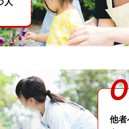
つ人
0
他者