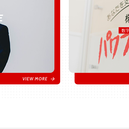
E
数
VIEW MORE