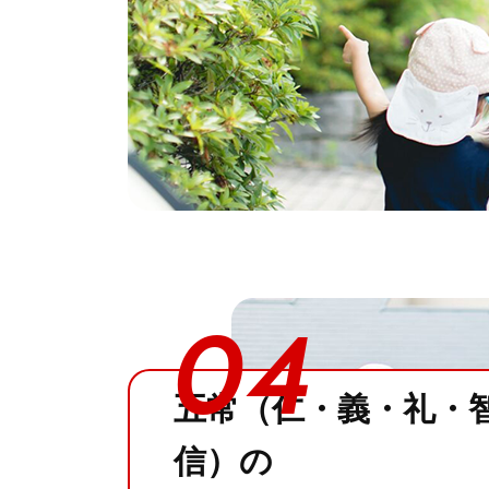
04
五常（仁・義・礼・
信）の