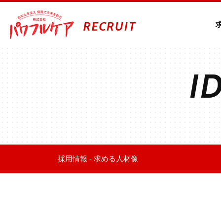
I
採用情報
-
求める人材像