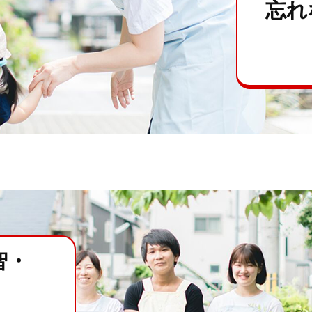
忘れ
智・