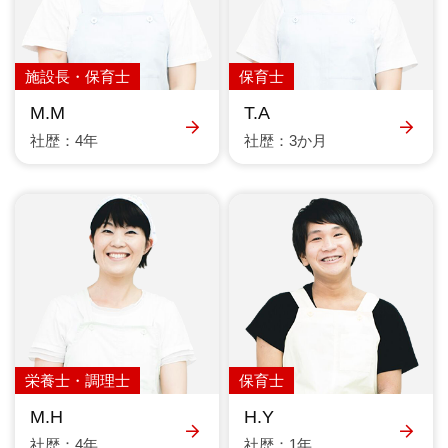
施設長・保育士
保育士
M.M
T.A
社歴：4年
社歴：3か月
栄養士・調理士
保育士
M.H
H.Y
社歴：4年
社歴：1年