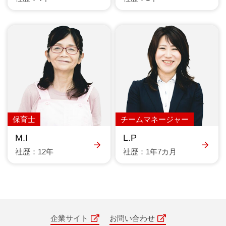
保育士
チームマネージャー
M.I
L.P
社歴：12年
社歴：1年7カ月
企業サイト
お問い合わせ