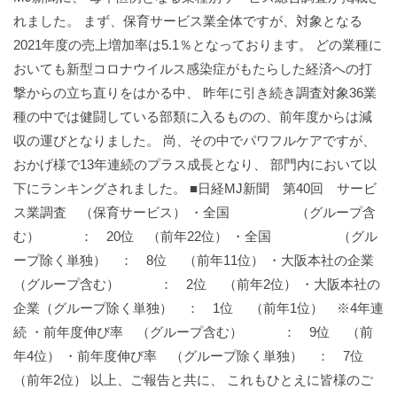
れました。 まず、保育サービス業全体ですが、対象となる
2021年度の売上増加率は5.1％となっております。 どの業種に
おいても新型コロナウイルス感染症がもたらした経済への打
撃からの立ち直りをはかる中、 昨年に引き続き調査対象36業
種の中では健闘している部類に入るものの、前年度からは減
収の運びとなりました。 尚、その中でパワフルケアですが、
おかげ様で13年連続のプラス成長となり、 部門内において以
下にランキングされました。 ■日経MJ新聞 第40回 サービ
ス業調査 （保育サービス） ・全国 （グループ含
む） ： 20位 （前年22位） ・全国 （グル
ープ除く単独） ： 8位 （前年11位） ・大阪本社の企業
（グループ含む） ： 2位 （前年2位） ・大阪本社の
企業（グループ除く単独） ： 1位 （前年1位） ※4年連
続 ・前年度伸び率 （グループ含む） ： 9位 （前
年4位） ・前年度伸び率 （グループ除く単独） ： 7位
（前年2位） 以上、ご報告と共に、 これもひとえに皆様のご