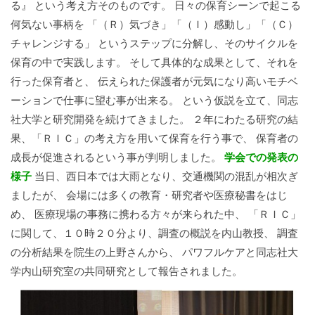
る』 という考え方そのものです。 日々の保育シーンで起こる
何気ない事柄を 「（Ｒ）気づき」「（Ｉ）感動し」「（Ｃ）
チャレンジする」 というステップに分解し、そのサイクルを
保育の中で実践します。 そして具体的な成果として、それを
行った保育者と、 伝えられた保護者が元気になり高いモチベ
ーションで仕事に望む事が出来る。 という仮説を立て、同志
社大学と研究開発を続けてきました。 ２年にわたる研究の結
果、「ＲＩＣ」の考え方を用いて保育を行う事で、 保育者の
成長が促進されるという事が判明しました。
学会での発表の
様子
当日、西日本では大雨となり、交通機関の混乱が相次ぎ
ましたが、 会場には多くの教育・研究者や医療秘書をはじ
め、 医療現場の事務に携わる方々が来られた中、 「ＲＩＣ」
に関して、１０時２０分より、調査の概説を内山教授、 調査
の分析結果を院生の上野さんから、 パワフルケアと同志社大
学内山研究室の共同研究として報告されました。