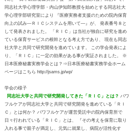
同志社大学心理学部・内山伊知郎教授を始めとする同志社大
学心理学部研究室により 『医療実務者支援のための院内保育
向上の試み―ＲＩＣシステムを用いて―』が、 発表番号８と
して発表されました。 「ＲＩＣ」は当社が独自に研究を進め
ている保育サービスの根幹となる考え方であり、 現在も同志
社大学と共同で研究開発を進めています。 この学会発表によ
り、「ＲＩＣ」に一定の効果がある事が実証されました。 ※
日本医療秘書実務学会とは？⇒日本医療秘書実務学会ホーム
ページはこちら http://jsams.jp/wp/
学会の様子
同志社大学と共同で研究開発してきた「ＲＩＣ」とは？
パワ
フルケアが同志社大学と共同で研究開発を進めている「ＲＩ
Ｃ」とは何か？ パワフルケアが運営受託中の院内保育所で
日々行われている「ＲＩＣ」とは、 『その考えを保育に取り
入れる事で親子が満足し、元気に就業し、病院が活性化す