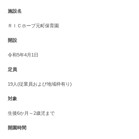
施設名
ＲＩＣホープ元町保育園
開設
令和5年4月1日
定員
19人(従業員および地域枠有り)
対象
生後6か月～2歳児まで
開園時間