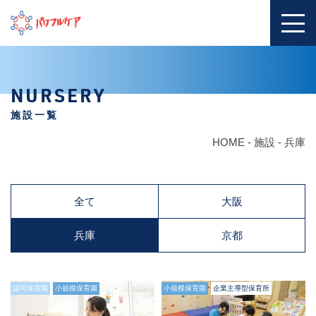
NURSERY
施設一覧
HOME
-
施設
-
兵庫
全て
大阪
兵庫
京都
認可保育園
小規模保育園
小規模保育園
企業主導型保育所